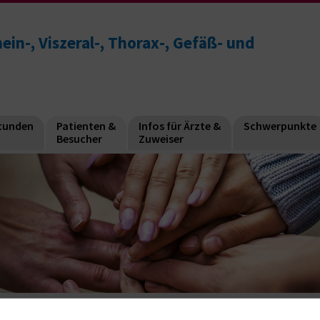
mein-, Viszeral-, Thorax-, Gefäß- und
stunden
Patienten &
Infos für Ärzte &
Schwerpunkte
Besucher
Zuweiser
Selbsthilfegruppe Bauchspeicheldrüsenerkrankte