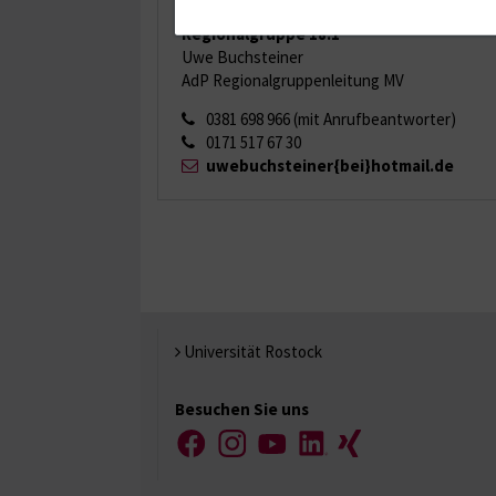
Regionalgruppe 18.1
Uwe Buchsteiner
AdP Regionalgruppenleitung MV
0381 698 966
(mit Anrufbeantworter)
0171 517 67 30
uwebuchsteiner{bei}hotmail.de
Universität Rostock
Besuchen Sie uns
Facebook
Instagram
YouTube
LinkedIn
Xing