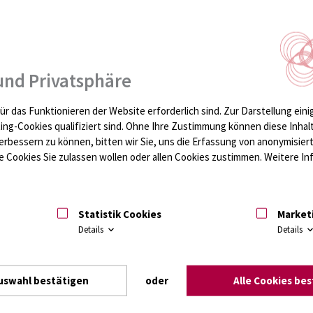
krankte
ierten e. V. (AdP)
und Privatsphäre
peicheldrüse ergeben sich im alltäglichen Leben oft viele
ür das Funktionieren der Website erforderlich sind.
Zur Darstellung eini
er eigenen Erfahrungen Antworten auf diese Fragen geben.
ting-Cookies qualifiziert sind. Ohne Ihre Zustimmung können diese Inhal
r Selbsthilfe. Seit 2005 besteht zwischen der
erbessern zu können, bitten wir Sie, uns die Erfassung von anonymisie
ooperationsvereinbarung, die seitdem durch ein aktives
 Cookies Sie zulassen wollen oder allen Cookies zustimmen. Weitere Inf
t-Kompetenz zu den Themen: Leben nach der
hspeicheldrüsenerkrankungen, Diabetes, Ernährung,
ehörige sind immer willkommen. Grundsätzlich ist ein Arzt
Statistik Cookies
Market
ungen, soweit vom AdP organisiert, werden auch als Video-
Details
Details
nternet angeboten (hier bitte vorher anmelden).
uswahl bestätigen
oder
Alle Cookies be