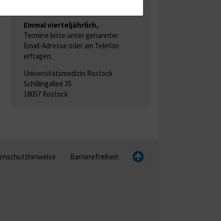
Gruppentreffen
Einmal vierteljährlich,
Termine bitte unter genannter
Email-Adresse oder am Telefon
erfragen.
Universitätsmedizin Rostock
Schillingallee 35
18057 Rostock
enschutzhinweise
Barrierefreiheit