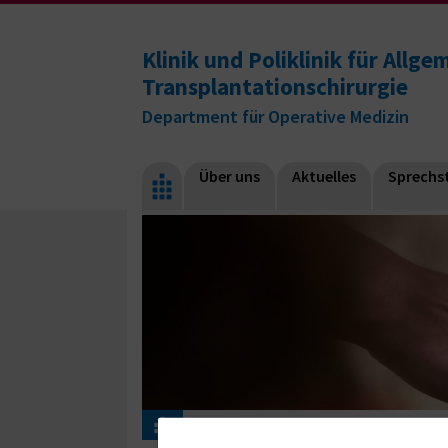
Klinik und Poliklinik für Allge
Transplantationschirurgie
Department für Operative Medizin
Über uns
Aktuelles
Sprech­
Patienten & Besucher
Selbsthilfegruppen