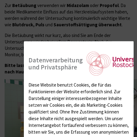
Zur
Betäubung
verwenden wir
Midazolam
oder
Propofol
. Da
beide Medikamente Einfluss auf das Herzkreislaufsystem haben,
werden während der Untersuchung kontinuierlich wichtige Werte
wie
Blutdruck, Puls
und
Sauerstoffsättigung überwacht
.
Die Betäubung wirkt nur kurz, also sind Sie am Ende der
Untersuchung wieder bei vollem Bewusstsein. Nach der
Untersuchung erfolgt weiterhin eine Überwachungsphase am
Monitor, bevor Sie entlassen werden.
Datenverarbeitung
Bitte lassen Sie sich von einer Begleitperson abholen und
und Privatsphäre
nach Hause bringen.
Diese Website benutzt Cookies, die für das
Funktionieren der Website erforderlich sind.
Zur
Darstellung einiger interessenbezogener Inhalte
setzen wir Cookies ein, die als Marketing-Cookies
qualifiziert sind. Ohne Ihre Zustimmung können
diese Inhalte nicht ausgespielt werden.
Um unser
Internetangebot fortlaufend verbessern zu können,
bitten wir Sie, uns die Erfassung von anonymisierten