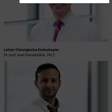
Leiter Chirurgische Endoskopie:
Dr. med. Imad Kamaleddine, FACS