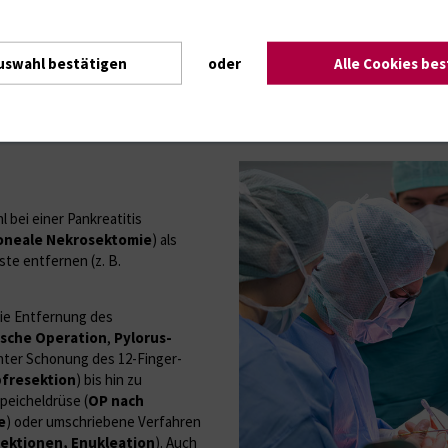
Möglichkeiten der modernen
AdP, um für alle Fragen zur Verfü
en Stadien eine Therapie
denen eine Heilung unwahrscheinli
adio-Chemotherapie) oder durch
verfügbar, um eine bestmögliche H
uswahl bestätigen
oder
Alle Cookies be
 auch in diesen Situationen einen
 bei einer Pankreatitis
oneale Nekrosektomie
) als
te entfernen (z. B.
wie Entfernung des
sche Operation
,
Pylorus-
unter Schonung des 12-Finger-
fresektion
) bis hin zu
peicheldrüse (
OP nach
e
) oder umschriebene Verfahren
ktionen, Enukleation
). Auch