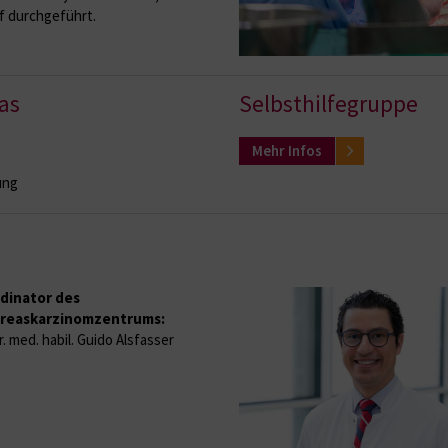
 durchgeführt.
as
Selbsthilfegruppe
Mehr Infos
ung
dinator des
reaskarzinomzentrums:
. med. habil. Guido Alsfasser