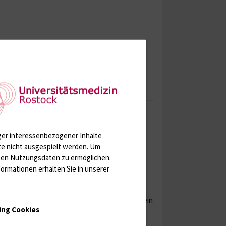
 – es sollte unbedingt in einem
wir es an der Universitätsmedizin Rostock
elt werden.
ger interessenbezogener Inhalte
ine Chemotherapie nach einer Operation) ist
te nicht ausgespielt werden.
Um
pieansatzes. Auch weitere, auf den Patienten
rten Nutzungsdaten zu ermöglichen.
egien werden in unserer interdisziplinären
ormationen erhalten Sie in unserer
pportivbereiche, wie Psychoonkologie,
ngstherapie zur Verfügung. Es besteht auch ein
ing Cookies
elbsthilfegruppe „Arbeitskreis der
ck. Wir treffen uns einmal im Quartal mit dem