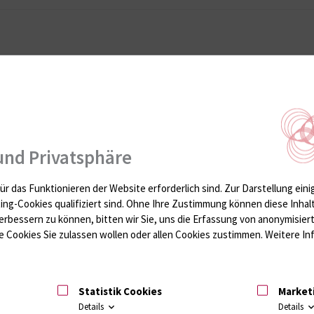
so entstehen Fettstühle, Krämpfe,
Egal welches Problem vorliegt
rkrankung (
Diabetes Mellitus
).
spezialisierten Zentrum, wie 
haben, abgeklärt und behand
ankungen kann eine
Gelbfärbung
und Privatsphäre
ür das Funktionieren der Website erforderlich sind.
Zur Darstellung eini
arzinom)
, erfolgt die
Eine adjuvante Chemotherapie (e
ting-Cookies qualifiziert sind. Ohne Ihre Zustimmung können diese Inhal
 Universitätsmedizin Rostock
fester Bestandteil unseres Thera
erbessern zu können, bitten wir Sie, uns die Erfassung von anonymisie
Radiologen, Internisten,
individuell zugeschnittene, Strat
 Cookies Sie zulassen wollen oder allen Cookies zustimmen. Weitere Inf
ten im Team, um für Sie die
Tumorkonferenz beschlossen.
ungsmethoden anbieten und
Wir stellen zudem sogenannte Su
ines Pankreaskarzinoms optimal
genetische Beratung und Ernähru
Statistik Cookies
Market
regelmäßiger Austausch mit der S
fiziertes
Pankreatektomierten (AdP)“ Rosto
Details
Details