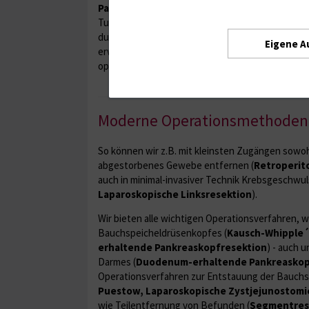
Pankreaskarzinomzentrum
bietet sämtliche 
Tumortherapie, um auch in lokal fortgeschritten
durchführen zu können: Durch Vorbehandlung (R
Eigene A
erweiterte Operationstechniken bieten wir somit
optimalen Behandlungsansatz.
Moderne Operationsmethoden
So können wir z.B. mit kleinsten Zugängen sowohl
abgestorbenes Gewebe entfernen (
Retroperit
auch in minimal-invasiver Technik Krebsgeschwuls
Laparoskopische Linksresektion
).
Wir bieten alle wichtigen Operationsverfahren, 
Bauchspeicheldrüsenkopfes (
Kausch-Whipple´
erhaltende Pankreaskopfresektion
) - auch 
Darmes (
Duodenum-erhaltende Pankreaskop
Operationsverfahren zur Entstauung der Bauchs
Puestow, Laparoskopische Zystjejunostomi
wie Teilentfernung von Befunden (
Segmentrese