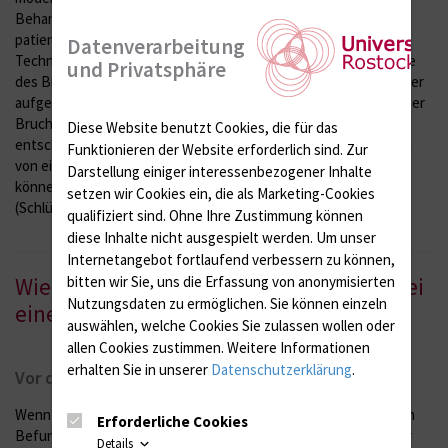
Behandlungsmethoden zur Verfügung, die eine
patientenorientierte, individuelle Therapie ermöglicht. Welche
Datenverarbeitung
Technik zum Einsatz kommt, wird je nach Lokalisation und Größe
und Privatsphäre
des Bruches, Vorliegen eines Erstbefundes oder Rezidivs (wieder
aufgetretener Bruch an der gleichen Stelle nach bereits erfolgter
Bruchoperation) sowie Wunsch des Patienten im Einzelfall
Diese Website benutzt Cookies, die für das
entschieden. In unserer Klinik werden alle Hernien-Operationen
Funktionieren der Website erforderlich sind.
Zur
von einem spezialisierten Team durchgeführt. Grundsätzlich
Darstellung einiger interessenbezogener Inhalte
können Leisten- und Bauchwandbrüche
minimalinvasiv
setzen wir Cookies ein, die als Marketing-Cookies
(Schlüsselloch-Technik) oder
offen
operiert werden.
qualifiziert sind. Ohne Ihre Zustimmung können
diese Inhalte nicht ausgespielt werden.
Um unser
Internetangebot fortlaufend verbessern zu können,
bitten wir Sie, uns die Erfassung von anonymisierten
Wie gestaltet sich der zeitliche Ablauf bei
Nutzungsdaten zu ermöglichen.
Sie können einzeln
einer geplanten Operation?
auswählen, welche Cookies Sie zulassen wollen oder
allen Cookies zustimmen. Weitere Informationen
erhalten Sie in unserer
Datenschutzerklärung
.
Vor der Operation
Wenn Sie einen nicht eingeklemmten Bruch bemerkt und diesen
Erforderliche Cookies
Befund von Ihrem Hausarzt bestätigen haben, stellen Sie in der
Details