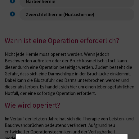
Narbenhernie
Zwerchfellhernie (Hiatushernie)
Wann ist eine Operation erforderlich?
Nicht jede Hernie muss operiert werden. Wenn jedoch
Beschwerden auftreten oder der Bruch kosmetisch stört, kann
dieser durch eine Operation beseitigt werden. Zudem besteht die
Gefahr, dass sich eine Darmschlinge in der Bruchlücke einklemmt.
Dabei kann die Blutzufuhr des Darms unterbrochen werden und
dieser absterben. Es handelt sich hier um einen lebensgefährlichen
Notfall, der eine sofortige Operation erfordert.
Wie wird operiert?
Im Verlauf der letzten Jahre hat sich die Therapie von Leisten- und
Bauchwandbrüchen bedeutend verändert. Aufgrund neu
entwickelter Operationstechniken und der Verfügbarkeit
moderner Kunststoffnetze steht eine Vielzahl von